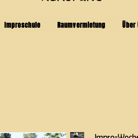
Improschule
Raumvermietung
Über
Impro-Woche