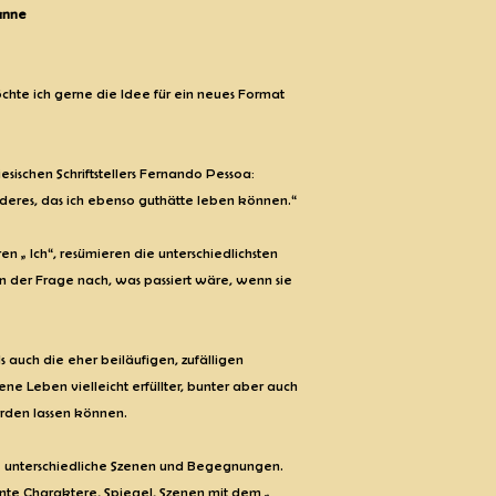
anne
te ich gerne die Idee für ein neues Format
sischen Schriftstellers Fernando Pessoa:
eres, das ich ebenso guthätte leben können.“
en „ Ich“, resümieren die unterschiedlichsten
n der Frage nach, was passiert wäre, wenn sie
 auch die eher beiläufigen, zufälligen
ene Leben vielleicht erfüllter, bunter aber auch
werden lassen können.
ele unterschiedliche Szenen und Begegnungen.
sante Charaktere, Spiegel, Szenen mit dem „