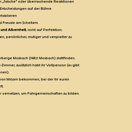
h „falsche“ oder überraschende Reaktionen
 Entscheidungen auf der Bühne
 etablieren
nd Freude am Scheitern
 und Albernheit
, nicht auf Perfektion.
aben, persönlicher, mutiger und verspielter zu
berge Mosbach (74821 Mosbach) stattfinden.
Zimmer, zusätzlich habt ihr Vollpension (es gibt
onen).
 von Mirjam bekommen, bei der ihr euren
ft.
r vernetzen, um Fahrgemeinschaften zu bilden.