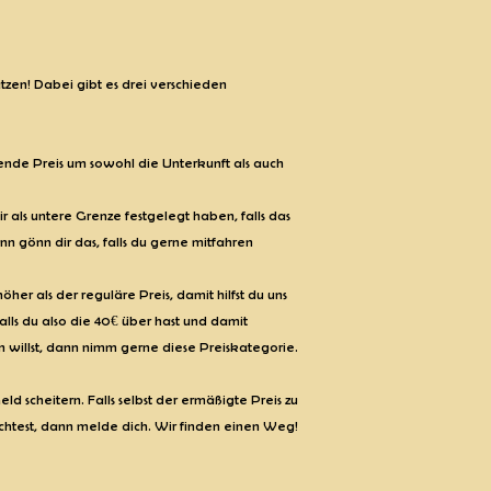
ätzen! Dabei gibt es drei verschieden
kende Preis um sowohl die Unterkunft als auch
wir als untere Grenze festgelegt haben, falls das
n gönn dir das, falls du gerne mitfahren
 höher als der reguläre Preis, damit hilfst du uns
lls du also die 40€ über hast und damit
illst, dann nimm gerne diese Preiskategorie.
ld scheitern. Falls selbst der ermäßigte Preis zu
chtest, dann melde dich. Wir finden einen Weg!