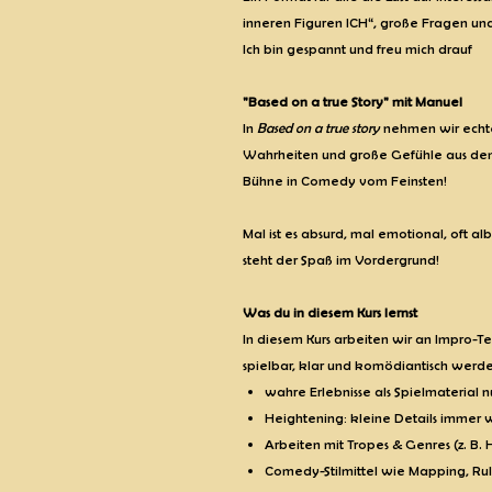
inneren Figuren ICH“, große Fragen u
Ich bin gespannt und freu mich drauf
"Based on a true Story" mit Manuel
In
Based on a true story
nehmen wir echte
Wahrheiten und große Gefühle aus dem
Bühne in Comedy vom Feinsten!
Mal ist es absurd, mal emotional, oft a
steht der Spaß im Vordergrund!
Was du in diesem Kurs lernst
In diesem Kurs arbeiten wir an Impro-T
spielbar, klar und komödiantisch werd
wahre Erlebnisse als Spielmaterial 
Heightening: kleine Details immer w
Arbeiten mit Tropes & Genres (z. B. 
Comedy-Stilmittel wie Mapping, Ru