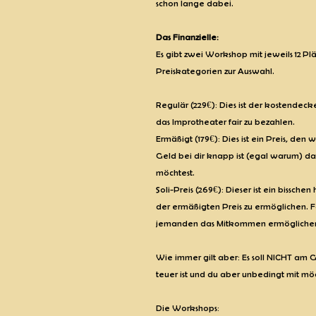
schon lange dabei.
Das Finanzielle:
Es gibt zwei Workshop mit jeweils 12 Pl
Preiskategorien zur Auswahl.
Regulär (229€): Dies ist der kostendec
das Improtheater fair zu bezahlen.
Ermäßigt (179€): Dies ist ein Preis, den 
Geld bei dir knapp ist (egal warum) dan
möchtest.
Soli-Preis (269€): Dieser ist ein bisschen
der ermäßigten Preis zu ermöglichen. Fa
jemanden das Mitkommen ermöglichen w
Wie immer gilt aber: Es soll NICHT am Ge
teuer ist und du aber unbedingt mit mö
Die Workshops: