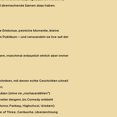
nd überraschende Szenen dazu haben.
 Erlebnisse, peinliche Momente, kleine
 Publikum – und verwandeln sie live auf der
lbern, manchmal erstaunlich ehrlich aber immer
echniken, mit denen echte Geschichten schnell
en:
nutzen (ohne sie „nachzuerzählen“)
eiter steigern, bis Comedy entsteht
Horror, Fantasy, Highschool, Western)
le of Three, Geräusche, Überzeichnung