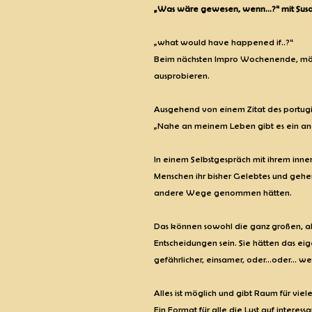
„Was wäre gewesen, wenn...?“ mit Sus
„what would have happened if..?“
Beim nächsten Impro Wochenende, möch
ausprobieren.
Ausgehend von einem Zitat des portugie
„Nahe an meinem Leben gibt es ein and
In einem Selbstgespräch mit ihrem inner
Menschen ihr bisher Gelebtes und gehe
andere Wege genommen hätten.
Das können sowohl die ganz großen, als
Entscheidungen sein. Sie hätten das eig
gefährlicher, einsamer, oder...oder... 
Alles ist möglich und gibt Raum für vi
Ein Format für alle die Lust auf interes