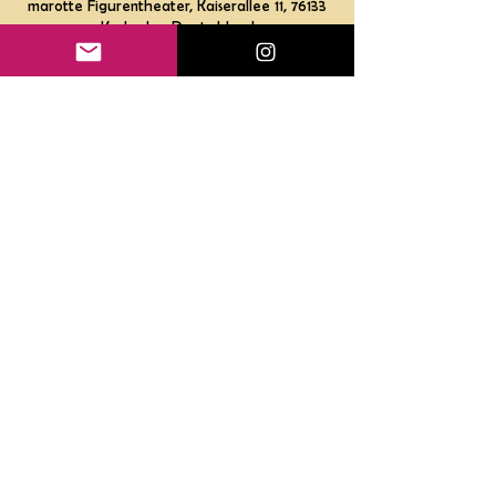
marotte Figurentheater, Kaiserallee 11, 76133
Karlsruhe, Deutschland
Gutscheine
Impressum
Datenschutz
Haftungsausschluss
AGB