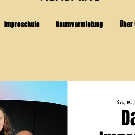
Improschule
Raumvermietung
Über
So., 13. J
D