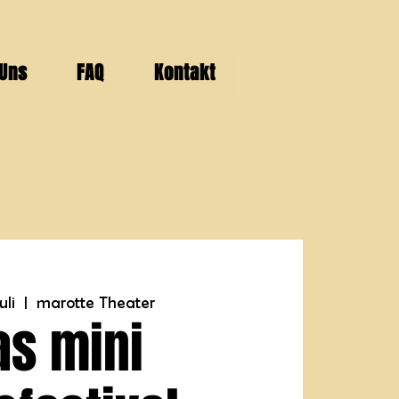
 Uns
FAQ
Kontakt
uli
  |  
marotte Theater
as mini