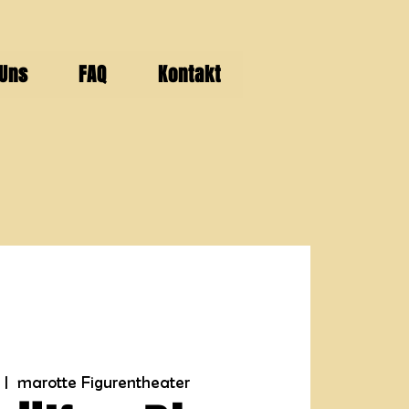
 Uns
FAQ
Kontakt
  |  
marotte Figurentheater