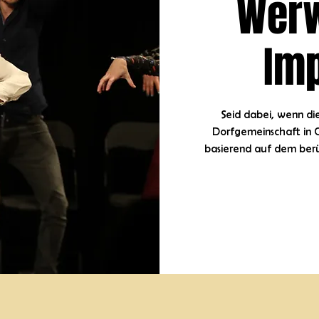
Werw
Im
Seid dabei, wenn di
Dorfgemeinschaft in G
basierend auf dem berü