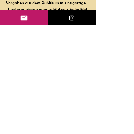
Vorgaben aus dem Publikum in einzigartige 
Theatererlebnisse – jedes Mal neu, jedes Mal 
anders, jedes Mal einmalig.
Ob rasante Szenen, musikalische Einlagen 
oder gefühlvolle Mini-Dramen – das 
Ensemble zeigt die ganze Bandbreite des 
Improtheaters und begeistert mit 
Spielfreude, Schlagfertigkeit und Teamgeist. 
Wer das Improtheater Karlsruhe erlebt, 
weiß: Hier ist nichts geplant, aber alles 
möglich!
Gutscheine
Impressum