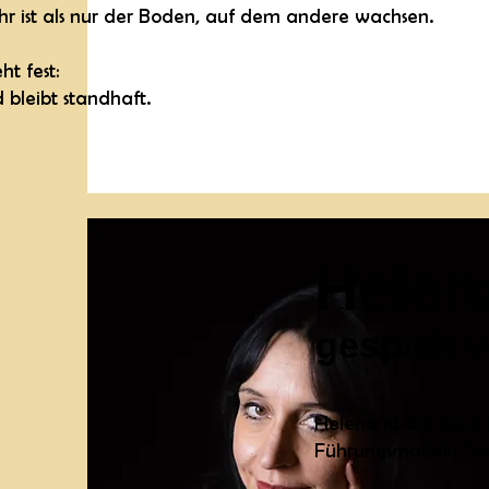
ehr ist als nur der Boden, auf dem andere wachsen.
ht fest:
 bleibt standhaft.
Helen
gespielt 
Helena ist die neue 
Führungsmodell: Do