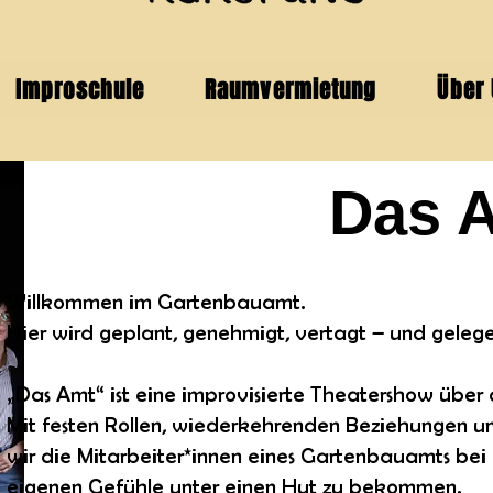
Improschule
Raumvermietung
Über
Das 
Willkommen im Gartenbauamt.
Hier wird geplant, genehmigt, vertagt – und gelege
„Das Amt“ ist eine improvisierte Theatershow über 
Mit festen Rollen, wiederkehrenden Beziehungen un
wir die Mitarbeiter*innen eines Gartenbauamts bei
eigenen Gefühle unter einen Hut zu bekommen.