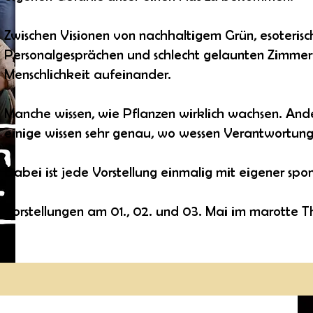
Zwischen Visionen von nachhaltigem Grün, esoterische
Personalgesprächen und schlecht gelaunten Zimmer
Menschlichkeit aufeinander.
Manche wissen, wie Pflanzen wirklich wachsen. Ande
einige wissen sehr genau, wo wessen Verantwortung
Dabei ist jede Vorstellung einmalig mit eigener sp
Vorstellungen am 01., 02. und 03. Mai im marotte T