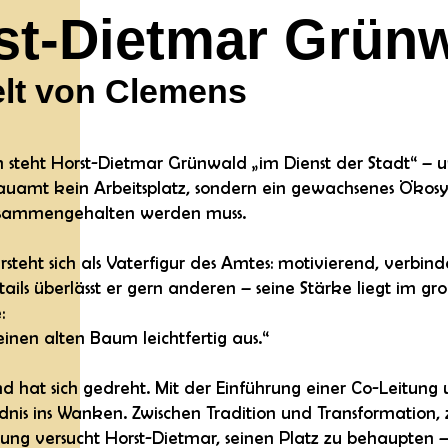
t-Dietmar Grün
elt von Clemens
n steht Horst-Dietmar Grünwald „im Dienst der Stadt“ – un
uamt kein Arbeitsplatz, sondern ein gewachsenes Ökosy
usammengehalten werden muss.
teht sich als Vaterfigur des Amtes: motivierend, verbind
tails überlässt er gern anderen – seine Stärke liegt im g
:
einen alten Baum leichtfertig aus.“
d hat sich gedreht. Mit der Einführung einer Co-Leitung
ndnis ins Wanken. Zwischen Tradition und Transformation
ng versucht Horst-Dietmar, seinen Platz zu behaupten –