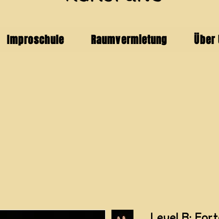
Improschule
Raumvermietung
Über
Level B: Fort