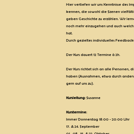
Hier vertiefen wir uns Kenntnisse des Im
kennen, die sowohl die Szenen vielfäl
geben Geschichte zu erzählen. Wir lern
noch mehr einzugehen und auch welche 
hat.
Durch gezieltes individuelles Feedback
Der Kurs dauert 12 Termine à 2h.
Der Kurs richtet sich an alle Personen, 
haben (Ausnahmen, etwa durch anderw
gern auf uns zu).
Kursleitung:
Susanne
Kurstermine:
Immer Donnerstag 18:00 - 20:00 Uhr
17. & 24. September
01., 08., 15. & 22. Oktober