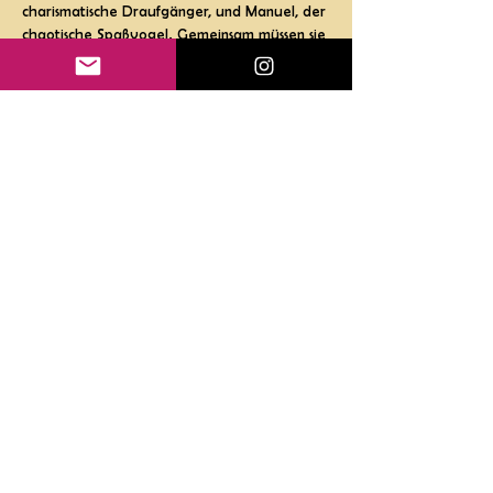
charismatische Draufgänger, und Manuel, der 
chaotische Spaßvogel. Gemeinsam müssen sie 
nicht nur Verbrecher fangen, sondern richtig 
männlich zu ihren eigenen Gefühlen stehen.
Eine improvisierte Show zwischen 
Verfolgungsjagden, Verhören und 
Verbrechern.
An diesem Abend auch mit einer Prise 
Romantik.
Gutscheine
Impressum